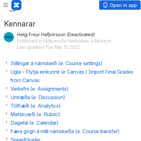
Loading
Open in app
app...
Kennarar
Helgi Freyr Hafþórsson (Deactivated)
Published in Hjálparsíða Háskólans á Akureyri
Last updated Tue Mar 15 2022
Stillingar á námskeiði (e. Course settings)
Ugla – Flytja einkunnir úr Canvas / Import Final Grades
from Canvas
Verkefni (e. Assignments)
Umræða (e. Discussion)
Tölfræði (e. Analytics)
Matskvarði (e. Rubric)
Dagatal (e. Calendar)
Færa gögn á milli námskeiða (e. Course transfer)
SpeedGrader