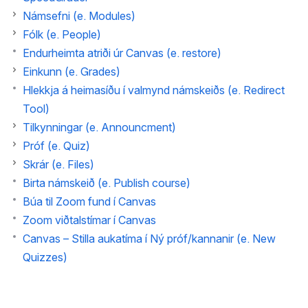
Námsefni (e. Modules)
Fólk (e. People)
Endurheimta atriði úr Canvas (e. restore)
Einkunn (e. Grades)
Hlekkja á heimasíðu í valmynd námskeiðs (e. Redirect
Tool)
Tilkynningar (e. Announcment)
Próf (e. Quiz)
Skrár (e. Files)
Birta námskeið (e. Publish course)
Búa til Zoom fund í Canvas
Zoom viðtalstímar í Canvas
Canvas – Stilla aukatíma í Ný próf/kannanir (e. New
Quizzes)